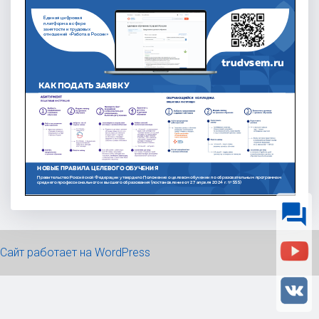
question_answer
Сайт работает на WordPress