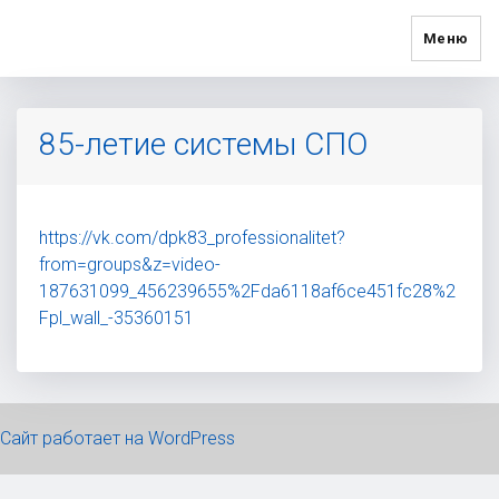
Меню
85-летие системы СПО
https://vk.com/dpk83_professionalitet?
from=groups&z=video-
187631099_456239655%2Fda6118af6ce451fc28%2
Fpl_wall_-35360151
Сайт работает на WordPress