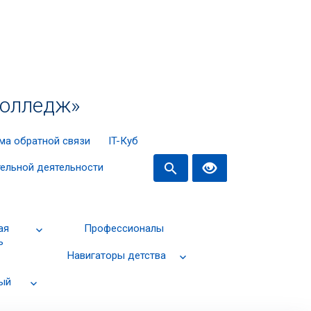
колледж»
ма обратной связи
IT-Куб
search
тельной деятельности
ая
Профессионалы
ь
Навигаторы детства
ый