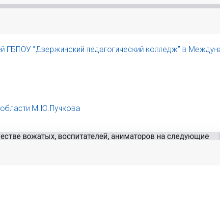
й ГБПОУ “Дзержинский педагогический колледж” в Междунар
 области М.Ю.Пучкова