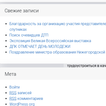
Предыдущее изображение
Следующее изображение
Свежие записи
Благодарность за организацию участия представителе
губерн кол
спутниках
Поиск очевидцев ДТП
Экспозиция Великая Всероссийская выставка
ДПК ОТМЕЧАЕТ ДЕНЬ МОЛОДЕЖИ
Опубликовано
22.02.2024
Поздравление министра образования Нижегородской
Полный
624 × 522
размер
Мета
Войти
RSS
записей
RSS
комментариев
WordPress.org